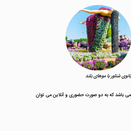
انوی شناور با موهای بلند
ه ی زیبا، روزهای آخر هفته شلوغ تر از ایام هفته می باشد اما بلیط ورودی در تمام ایام هفته 75 درهم می باشد که به دو صورت حضوری و آنلاین می توان