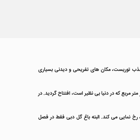
ت جذب توریست، مکان های تفریحی و دیدنی بسیاری
اکل گاردن از فضاهای بسیار دیدنی دبی با طراحی خاص و منحصر به فرد خود در سال 2013 به وسعت 72 هزار متر مربع که در دنیا بی نظیر است، افتتاح گردید. در
ت، رخ نمایی می کند. البته باغ گل دبی فقط در فصل