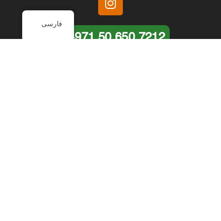
فارسی
+971 50 650 7212
لینک های پرکاربرد
مقالات
درباره ما
خدمات شهری
خدمات بانکی
عقیلی بیزینس منیجمنت
خدمات
توریستی
اخذ اقامت دبی از طریق ثبت شرکت
عقیلی در طول بیش از دو دهه فعالیت تمام تجربیات
تخصصي خود را کاملا شفاف و صادقانه در زمینه ی ثبت
شرکت و اخذ اقامت در اختیار مشتریان محترم قرار می