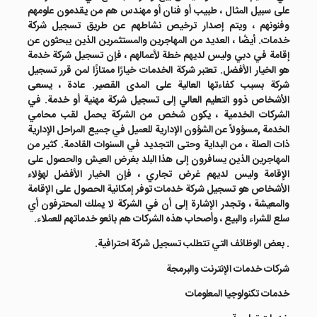
على سبيل المثال ، طبيب أو فنان أو مهندس هم من يقدمون علومهم
وفنونهم ، ويتم إصدار ترخيص نشاطهم عن طريق تسجيل شركة
خدمات. أيضًا ، العديد من المهاجرين والمستثمرين الذين يبحثون عن
إقامة في دبي وليس لديهم خطة لأعمالهم ، فإن تسجيل شركة خدمة
هو الخيار الأفضل. تعتبر شركة الخدمات خيارًا ممتازًا لمن قرر تسجيل
شركة بسبب كفاءتها العالية على المدى القصير. عادة ، يسعى
الأشخاص ذوو التعليم العالي إلى تسجيل شركة مهنية أو خدمة. في
الشركات الخدمية ، يكون شخص من الشركة يحمل لقب محامي
الخدمة ,مسؤولاً عن الشؤون الإدارية للعميل في جميع المراحل الإدارية
ذات الصلة ، من البداية وحتى التجديد في السنوات القادمة. كثير من
المهاجرين الذين يسافرون إلى هذا البلد بغرض العيش والحصول على
الإقامة وليس لديهم غرض تجاري ، فإن الخيار الأفضل لهؤلاء
الأشخاص هو تسجيل شركة خدمات توفر إمكانية الحصول على الإقامة
والمعيشة ، وتجدر الإشارة إلى أن في الشركة لا يملك المحترفون أي
سلع للشراء والبيع ، وأصحاب هذه الشركات هم بائعو خدماتهم للعملاء.
.
بعض الوظائف التي تتطلب تسجيل شركة احترافية.
شركات خدمات الإنترنت والبرمجة
خدمات تكنولوجيا المعلومات